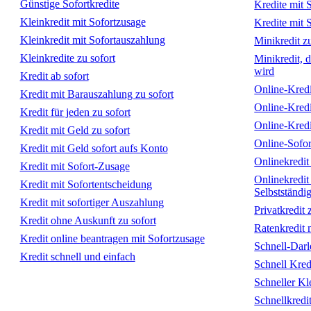
Günstige Sofortkredite
Kredite mit 
Kleinkredit mit Sofortzusage
Kredite mit 
Kleinkredit mit Sofortauszahlung
Minikredit zu
Kleinkredite zu sofort
Minikredit, 
wird
Kredit ab sofort
Online-Kredi
Kredit mit Barauszahlung zu sofort
Online-Kredi
Kredit für jeden zu sofort
Online-Kredi
Kredit mit Geld zu sofort
Online-Sofor
Kredit mit Geld sofort aufs Konto
Onlinekredit
Kredit mit Sofort-Zusage
Onlinekredit
Kredit mit Sofortentscheidung
Selbstständi
Kredit mit sofortiger Auszahlung
Privatkredit 
Kredit ohne Auskunft zu sofort
Ratenkredit 
Kredit online beantragen mit Sofortzusage
Schnell-Dar
Kredit schnell und einfach
Schnell Kre
Schneller Kl
Schnellkredi