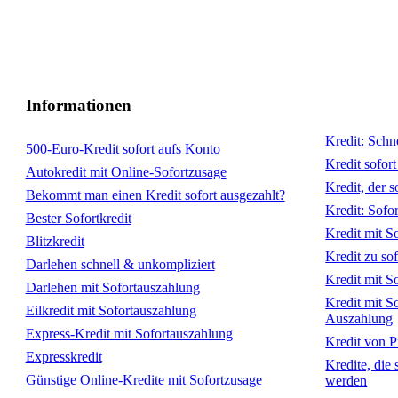
Informationen
Kredit: Schn
500-Euro-Kredit sofort aufs Konto
Kredit sofort
Autokredit mit Online-Sofortzusage
Kredit, der s
Bekommt man einen Kredit sofort ausgezahlt?
Kredit: Sofo
Bester Sofortkredit
Kredit mit S
Blitzkredit
Kredit zu so
Darlehen schnell & unkompliziert
Kredit mit S
Darlehen mit Sofortauszahlung
Kredit mit S
Eilkredit mit Sofortauszahlung
Auszahlung
Express-Kredit mit Sofortauszahlung
Kredit von Pr
Expresskredit
Kredite, die
Günstige Online-Kredite mit Sofortzusage
werden