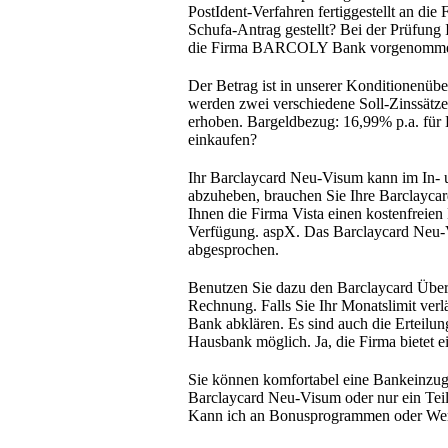
PostIdent-Verfahren fertiggestellt an di
Schufa-Antrag gestellt? Bei der Prüfun
die Firma BARCOLY Bank vorgenomm
Der Betrag ist in unserer Konditionenübe
werden zwei verschiedene Soll-Zinssätze
erhoben. Bargeldbezug: 16,99% p.a. für
einkaufen?
Ihr Barclaycard Neu-Visum kann im In- 
abzuheben, brauchen Sie Ihre Barclayca
Ihnen die Firma Vista einen kostenfreie
Verfügung. aspX. Das Barclaycard Neu-V
abgesprochen.
Benutzen Sie dazu den Barclaycard Überw
Rechnung. Falls Sie Ihr Monatslimit verl
Bank abklären. Es sind auch die Erteil
Hausbank möglich. Ja, die Firma bietet e
Sie können komfortabel eine Bankeinzugs
Barclaycard Neu-Visum oder nur ein Teil
Kann ich an Bonusprogrammen oder Werbe