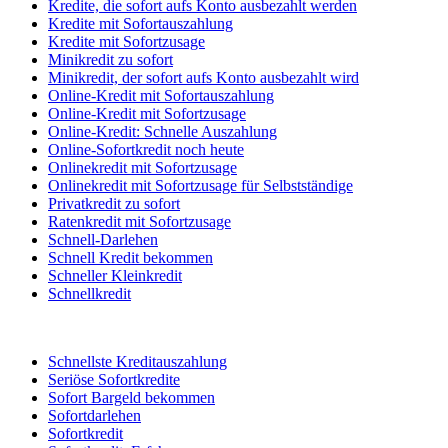
Kredite, die sofort aufs Konto ausbezahlt werden
Kredite mit Sofortauszahlung
Kredite mit Sofortzusage
Minikredit zu sofort
Minikredit, der sofort aufs Konto ausbezahlt wird
Online-Kredit mit Sofortauszahlung
Online-Kredit mit Sofortzusage
Online-Kredit: Schnelle Auszahlung
Online-Sofortkredit noch heute
Onlinekredit mit Sofortzusage
Onlinekredit mit Sofortzusage für Selbstständige
Privatkredit zu sofort
Ratenkredit mit Sofortzusage
Schnell-Darlehen
Schnell Kredit bekommen
Schneller Kleinkredit
Schnellkredit
Schnellste Kreditauszahlung
Seriöse Sofortkredite
Sofort Bargeld bekommen
Sofortdarlehen
Sofortkredit