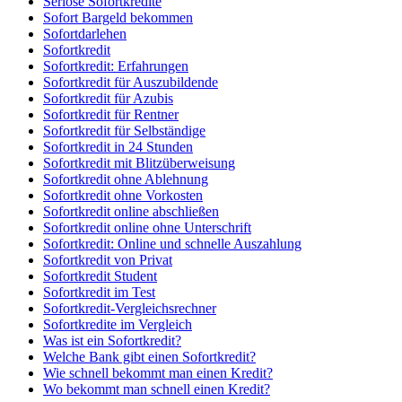
Seriöse Sofortkredite
Sofort Bargeld bekommen
Sofortdarlehen
Sofortkredit
Sofortkredit: Erfahrungen
Sofortkredit für Auszubildende
Sofortkredit für Azubis
Sofortkredit für Rentner
Sofortkredit für Selbständige
Sofortkredit in 24 Stunden
Sofortkredit mit Blitzüberweisung
Sofortkredit ohne Ablehnung
Sofortkredit ohne Vorkosten
Sofortkredit online abschließen
Sofortkredit online ohne Unterschrift
Sofortkredit: Online und schnelle Auszahlung
Sofortkredit von Privat
Sofortkredit Student
Sofortkredit im Test
Sofortkredit-Vergleichsrechner
Sofortkredite im Vergleich
Was ist ein Sofortkredit?
Welche Bank gibt einen Sofortkredit?
Wie schnell bekommt man einen Kredit?
Wo bekommt man schnell einen Kredit?