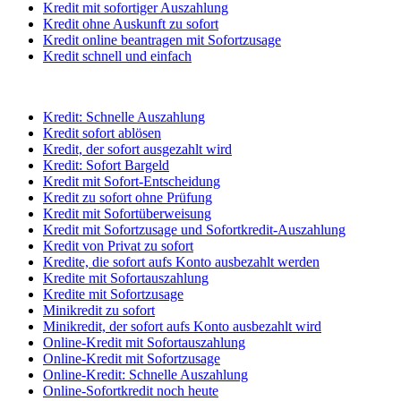
Kredit mit sofortiger Auszahlung
Kredit ohne Auskunft zu sofort
Kredit online beantragen mit Sofortzusage
Kredit schnell und einfach
Kredit: Schnelle Auszahlung
Kredit sofort ablösen
Kredit, der sofort ausgezahlt wird
Kredit: Sofort Bargeld
Kredit mit Sofort-Entscheidung
Kredit zu sofort ohne Prüfung
Kredit mit Sofortüberweisung
Kredit mit Sofortzusage und Sofortkredit-Auszahlung
Kredit von Privat zu sofort
Kredite, die sofort aufs Konto ausbezahlt werden
Kredite mit Sofortauszahlung
Kredite mit Sofortzusage
Minikredit zu sofort
Minikredit, der sofort aufs Konto ausbezahlt wird
Online-Kredit mit Sofortauszahlung
Online-Kredit mit Sofortzusage
Online-Kredit: Schnelle Auszahlung
Online-Sofortkredit noch heute