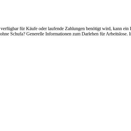
verfügbar für Käufe oder laufende Zahlungen benötigt wird, kann ein D
 ohne Schufa? Generelle Informationen zum Darlehen für Arbeitslose. Im 