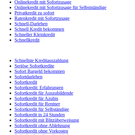
Onlinekredit mit Sofortzusage
Onlinekredit mit Sofortzusage für Selbstständige
Privatkredit zu sofort
Ratenkredit mit Sofortzusage
Schnell-Darlehen
Schnell Kredit bekommen
Schneller Kleinkredit
Schnellkredit
Schnellste Kreditauszahlung
Seriöse Sofortkredite
Sofort Bargeld bekommen
Sofortdarlehen
Sofortkredit
Sofortkredit: Erfahrungen
Sofortkredit für Auszubildende
Sofortkredit für Azubis
Sofortkredit für Rentner
Sofortkredit für Selbständige
Sofortkredit in 24 Stunden
Sofortkredit mit Blitzüberweisung
Sofortkredit ohne Ablehnung
Sofortkredit ohne Vorkosten