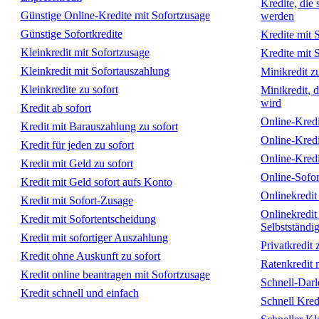
Kredite, die
Günstige Online-Kredite mit Sofortzusage
werden
Günstige Sofortkredite
Kredite mit 
Kleinkredit mit Sofortzusage
Kredite mit 
Kleinkredit mit Sofortauszahlung
Minikredit zu
Kleinkredite zu sofort
Minikredit, 
wird
Kredit ab sofort
Online-Kredi
Kredit mit Barauszahlung zu sofort
Online-Kredi
Kredit für jeden zu sofort
Online-Kredi
Kredit mit Geld zu sofort
Online-Sofor
Kredit mit Geld sofort aufs Konto
Onlinekredit
Kredit mit Sofort-Zusage
Onlinekredit
Kredit mit Sofortentscheidung
Selbstständi
Kredit mit sofortiger Auszahlung
Privatkredit 
Kredit ohne Auskunft zu sofort
Ratenkredit 
Kredit online beantragen mit Sofortzusage
Schnell-Dar
Kredit schnell und einfach
Schnell Kre