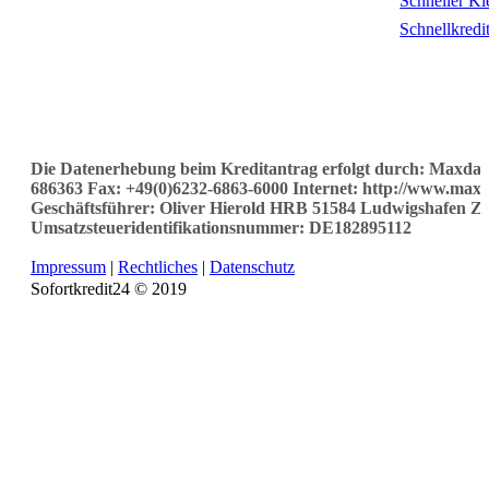
Schneller Kl
Schnellkredi
Die Datenerhebung beim Kreditantrag erfolgt durch: Maxda 
686363 Fax: +49(0)6232-6863-6000 Internet: http://www.maxd
Geschäftsführer: Oliver Hierold HRB 51584 Ludwigshafen 
Umsatzsteueridentifikationsnummer: DE182895112
Impressum
|
Rechtliches
|
Datenschutz
Sofortkredit24 © 2019