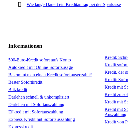
Wie lange Dauert ein Kreditantrag bei der Sparkasse
Informationen
Kredit: Schn
500-Euro-Kredit sofort aufs Konto
Kredit sofort
Autokredit mit Online-Sofortzusage
Kredit, der s
Bekommt man einen Kredit sofort ausgezahlt?
Kredit: Sofo
Bester Sofortkredit
Kredit mit S
Blitzkredit
Kredit zu so
Darlehen schnell & unkompliziert
Kredit mit S
Darlehen mit Sofortauszahlung
Kredit mit S
Eilkredit mit Sofortauszahlung
Auszahlung
Express-Kredit mit Sofortauszahlung
Kredit von Pr
Expresskredit