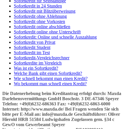
Sofortkredit für Selbständige
Sofortkredit in 24 Stunden
Sofortkredit mit Blitzüberweisung
Sofortkredit ohne Ablehnung
Sofortkredit ohne Vorkosten
Sofortkredit online abschließen
Sofortkredit online ohne Unterschrift
Sofortkredit: Online und schnelle Auszahlung
Sofortkredit von Privat
Sofortkredit Student
Sofortkredit im Test
Sofortkredit-Vergleichsrechner
Sofortkredite im Vergleich
Was ist ein Sofortkredit?
Welche Bank gibt einen Sofortkredit?
Wie schnell bekommt man einen Kredit?
Wo bekommt man schnell einen Kredit?
Die Datenerhebung beim Kreditantrag erfolgt durch: Maxda
Darlehensvermittlungs GmbH Boschstr. 3 DE-67346 Speyer
Telefon: +49(0)6232-686363 Fax: +49(0)6232-6863-6000
Internet: http://www.maxda.de/ Bei Fragen wenden Sie sich
bitte per E-Mail an: info@maxda.de Geschäftsführer: Oliver
Hierold HRB 51584 Ludwigshafen Zugelassen gem. §34 c
GewO vom Gewerbeamt Speyer