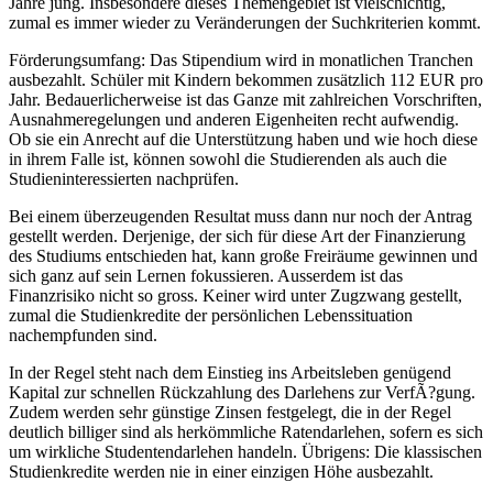
Jahre jung. Insbesondere dieses Themengebiet ist vielschichtig,
zumal es immer wieder zu Veränderungen der Suchkriterien kommt.
Förderungsumfang: Das Stipendium wird in monatlichen Tranchen
ausbezahlt. Schüler mit Kindern bekommen zusätzlich 112 EUR pro
Jahr. Bedauerlicherweise ist das Ganze mit zahlreichen Vorschriften,
Ausnahmeregelungen und anderen Eigenheiten recht aufwendig.
Ob sie ein Anrecht auf die Unterstützung haben und wie hoch diese
in ihrem Falle ist, können sowohl die Studierenden als auch die
Studieninteressierten nachprüfen.
Bei einem überzeugenden Resultat muss dann nur noch der Antrag
gestellt werden. Derjenige, der sich für diese Art der Finanzierung
des Studiums entschieden hat, kann große Freiräume gewinnen und
sich ganz auf sein Lernen fokussieren. Ausserdem ist das
Finanzrisiko nicht so gross. Keiner wird unter Zugzwang gestellt,
zumal die Studienkredite der persönlichen Lebenssituation
nachempfunden sind.
In der Regel steht nach dem Einstieg ins Arbeitsleben genügend
Kapital zur schnellen Rückzahlung des Darlehens zur VerfÃ?gung.
Zudem werden sehr günstige Zinsen festgelegt, die in der Regel
deutlich billiger sind als herkömmliche Ratendarlehen, sofern es sich
um wirkliche Studentendarlehen handeln. Übrigens: Die klassischen
Studienkredite werden nie in einer einzigen Höhe ausbezahlt.