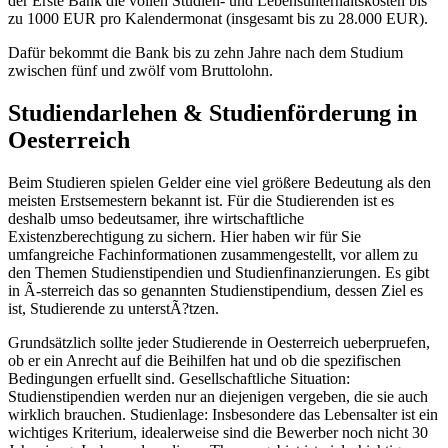
der Erste Bank die vollen Studien- und Lebensunterhaltskosten bis
zu 1000 EUR pro Kalendermonat (insgesamt bis zu 28.000 EUR).
Dafür bekommt die Bank bis zu zehn Jahre nach dem Studium
zwischen fünf und zwölf vom Bruttolohn.
Studiendarlehen & Studienförderung in
Oesterreich
Beim Studieren spielen Gelder eine viel größere Bedeutung als den
meisten Erstsemestern bekannt ist. Für die Studierenden ist es
deshalb umso bedeutsamer, ihre wirtschaftliche
Existenzberechtigung zu sichern. Hier haben wir für Sie
umfangreiche Fachinformationen zusammengestellt, vor allem zu
den Themen Studienstipendien und Studienfinanzierungen. Es gibt
in Ã-sterreich das so genannten Studienstipendium, dessen Ziel es
ist, Studierende zu unterstÃ?tzen.
Grundsätzlich sollte jeder Studierende in Oesterreich ueberpruefen,
ob er ein Anrecht auf die Beihilfen hat und ob die spezifischen
Bedingungen erfuellt sind. Gesellschaftliche Situation:
Studienstipendien werden nur an diejenigen vergeben, die sie auch
wirklich brauchen. Studienlage: Insbesondere das Lebensalter ist ein
wichtiges Kriterium, idealerweise sind die Bewerber noch nicht 30