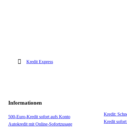
Kredit Express
Informationen
Kredit: Schn
500-Euro-Kredit sofort aufs Konto
Kredit sofort
Autokredit mit Online-Sofortzusage