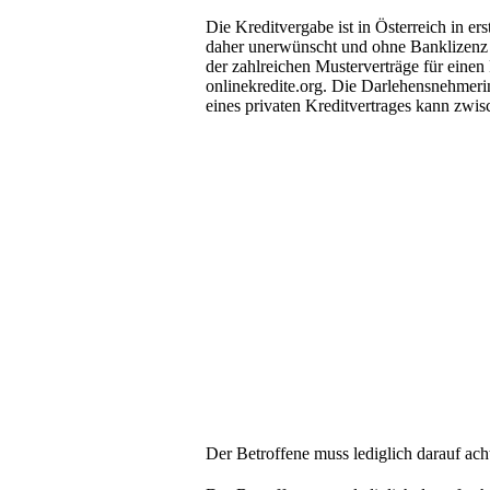
Die Kreditvergabe ist in Österreich in er
daher unerwünscht und ohne Banklizenz o
der zahlreichen Musterverträge für einen 
onlinekredite.org. Die Darlehensnehmerin
eines privaten Kreditvertrages kann zwi
Der Betroffene muss lediglich darauf ach