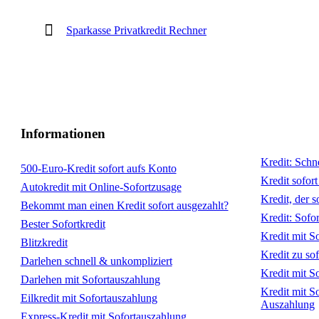
Sparkasse Privatkredit Rechner
Informationen
Kredit: Schn
500-Euro-Kredit sofort aufs Konto
Kredit sofort
Autokredit mit Online-Sofortzusage
Kredit, der s
Bekommt man einen Kredit sofort ausgezahlt?
Kredit: Sofo
Bester Sofortkredit
Kredit mit S
Blitzkredit
Kredit zu so
Darlehen schnell & unkompliziert
Kredit mit S
Darlehen mit Sofortauszahlung
Kredit mit S
Eilkredit mit Sofortauszahlung
Auszahlung
Express-Kredit mit Sofortauszahlung