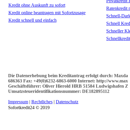
Privatkredit 
Kredit ohne Auskunft zu sofort
Ratenkredit 
Kredit online beantragen mit Sofortzusage
Schnell-Dar
Kredit schnell und einfach
Schnell Kre
Schneller Kl
Schnellkredi
Die Datenerhebung beim Kreditantrag erfolgt durch: Maxda 
686363 Fax: +49(0)6232-6863-6000 Internet: http://www.maxd
Geschäftsführer: Oliver Hierold HRB 51584 Ludwigshafen 
Umsatzsteueridentifikationsnummer: DE182895112
Impressum
|
Rechtliches
|
Datenschutz
Sofortkredit24 © 2019