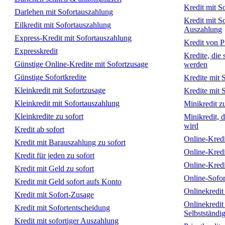
Kredit mit S
Darlehen mit Sofortauszahlung
Kredit mit S
Eilkredit mit Sofortauszahlung
Auszahlung
Express-Kredit mit Sofortauszahlung
Kredit von Pr
Expresskredit
Kredite, die
Günstige Online-Kredite mit Sofortzusage
werden
Günstige Sofortkredite
Kredite mit 
Kleinkredit mit Sofortzusage
Kredite mit 
Kleinkredit mit Sofortauszahlung
Minikredit zu
Kleinkredite zu sofort
Minikredit, 
wird
Kredit ab sofort
Online-Kredi
Kredit mit Barauszahlung zu sofort
Online-Kredi
Kredit für jeden zu sofort
Online-Kredi
Kredit mit Geld zu sofort
Online-Sofor
Kredit mit Geld sofort aufs Konto
Onlinekredit
Kredit mit Sofort-Zusage
Onlinekredit
Kredit mit Sofortentscheidung
Selbstständi
Kredit mit sofortiger Auszahlung