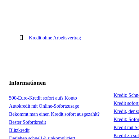
Kredit ohne Arbeitsvertrag
Informationen
Kredit: Schn
500-Euro-Kredit sofort aufs Konto
Kredit sofort
Autokredit mit Online-Sofortzusage
Kredit, der s
Bekommt man einen Kredit sofort ausgezahlt?
Kredit: Sofo
Bester Sofortkredit
Kredit mit S
Blitzkredit
Kredit zu so
Darlehen schnell & unkompliziert