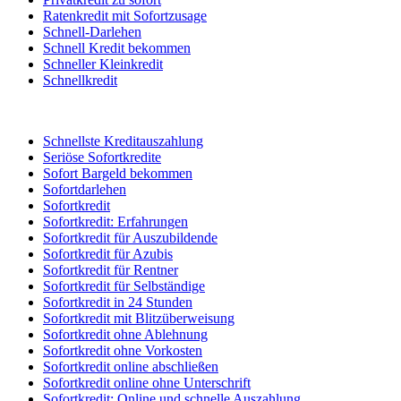
Ratenkredit mit Sofortzusage
Schnell-Darlehen
Schnell Kredit bekommen
Schneller Kleinkredit
Schnellkredit
Schnellste Kreditauszahlung
Seriöse Sofortkredite
Sofort Bargeld bekommen
Sofortdarlehen
Sofortkredit
Sofortkredit: Erfahrungen
Sofortkredit für Auszubildende
Sofortkredit für Azubis
Sofortkredit für Rentner
Sofortkredit für Selbständige
Sofortkredit in 24 Stunden
Sofortkredit mit Blitzüberweisung
Sofortkredit ohne Ablehnung
Sofortkredit ohne Vorkosten
Sofortkredit online abschließen
Sofortkredit online ohne Unterschrift
Sofortkredit: Online und schnelle Auszahlung