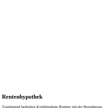
Rentenhypothek
Zunehmend bedrohen Kreditinstitute Rentner mit der Beendigung