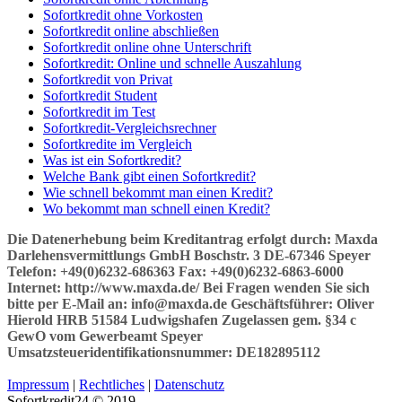
Sofortkredit ohne Vorkosten
Sofortkredit online abschließen
Sofortkredit online ohne Unterschrift
Sofortkredit: Online und schnelle Auszahlung
Sofortkredit von Privat
Sofortkredit Student
Sofortkredit im Test
Sofortkredit-Vergleichsrechner
Sofortkredite im Vergleich
Was ist ein Sofortkredit?
Welche Bank gibt einen Sofortkredit?
Wie schnell bekommt man einen Kredit?
Wo bekommt man schnell einen Kredit?
Die Datenerhebung beim Kreditantrag erfolgt durch: Maxda
Darlehensvermittlungs GmbH Boschstr. 3 DE-67346 Speyer
Telefon: +49(0)6232-686363 Fax: +49(0)6232-6863-6000
Internet: http://www.maxda.de/ Bei Fragen wenden Sie sich
bitte per E-Mail an: info@maxda.de Geschäftsführer: Oliver
Hierold HRB 51584 Ludwigshafen Zugelassen gem. §34 c
GewO vom Gewerbeamt Speyer
Umsatzsteueridentifikationsnummer: DE182895112
Impressum
|
Rechtliches
|
Datenschutz
Sofortkredit24 © 2019