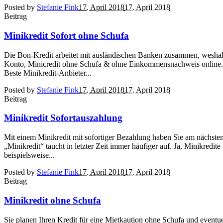
Posted by
Stefanie Fink
17. April 2018
17. April 2018
Beitrag
Minikredit Sofort ohne Schufa
Die Bon-Kredit arbeitet mit ausländischen Banken zusammen, weshalb e
Konto, Minicredit ohne Schufa & ohne Einkommensnachweis online. Der
Beste Minikredit-Anbieter...
Posted by
Stefanie Fink
17. April 2018
17. April 2018
Beitrag
Minikredit Sofortauszahlung
Mit einem Minikredit mit sofortiger Bezahlung haben Sie am nächsten
„Minikredit“ taucht in letzter Zeit immer häufiger auf. Ja, Minikre
beispielsweise...
Posted by
Stefanie Fink
17. April 2018
17. April 2018
Beitrag
Minikredit ohne Schufa
Sie planen Ihren Kredit für eine Mietkaution ohne Schufa und event