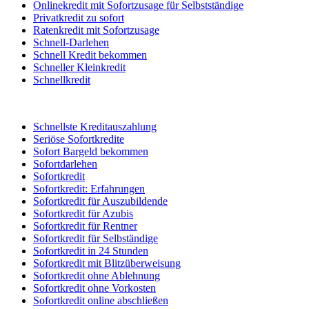
Onlinekredit mit Sofortzusage für Selbstständige
Privatkredit zu sofort
Ratenkredit mit Sofortzusage
Schnell-Darlehen
Schnell Kredit bekommen
Schneller Kleinkredit
Schnellkredit
Schnellste Kreditauszahlung
Seriöse Sofortkredite
Sofort Bargeld bekommen
Sofortdarlehen
Sofortkredit
Sofortkredit: Erfahrungen
Sofortkredit für Auszubildende
Sofortkredit für Azubis
Sofortkredit für Rentner
Sofortkredit für Selbständige
Sofortkredit in 24 Stunden
Sofortkredit mit Blitzüberweisung
Sofortkredit ohne Ablehnung
Sofortkredit ohne Vorkosten
Sofortkredit online abschließen