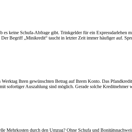
s keine Schufa-Abfrage gibt. Trinkgelder für ein Expressdarlehen mit 
 Begriff „Minikredit“ taucht in letzter Zeit immer häufiger auf. Spr
 Werktag Ihren gewünschten Betrag auf Ihrem Konto. Das Pfandkredit o
dite mit sofortiger Auszahlung sind möglich. Gerade solche Kreditnehm
uelle Mehrkosten durch den Umzug? Ohne Schufa und Bonitätsnachweis i