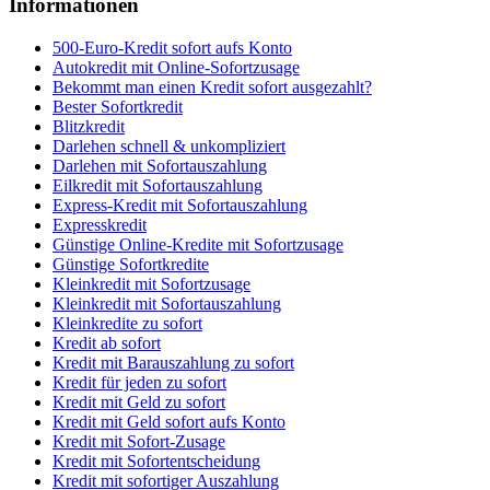
Informationen
500-Euro-Kredit sofort aufs Konto
Autokredit mit Online-Sofortzusage
Bekommt man einen Kredit sofort ausgezahlt?
Bester Sofortkredit
Blitzkredit
Darlehen schnell & unkompliziert
Darlehen mit Sofortauszahlung
Eilkredit mit Sofortauszahlung
Express-Kredit mit Sofortauszahlung
Expresskredit
Günstige Online-Kredite mit Sofortzusage
Günstige Sofortkredite
Kleinkredit mit Sofortzusage
Kleinkredit mit Sofortauszahlung
Kleinkredite zu sofort
Kredit ab sofort
Kredit mit Barauszahlung zu sofort
Kredit für jeden zu sofort
Kredit mit Geld zu sofort
Kredit mit Geld sofort aufs Konto
Kredit mit Sofort-Zusage
Kredit mit Sofortentscheidung
Kredit mit sofortiger Auszahlung