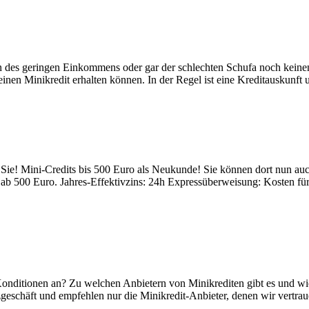
n des geringen Einkommens oder gar der schlechten Schufa noch kein
nen Minikredit erhalten können. In der Regel ist eine Kreditauskunft u
ür Sie! Mini-Credits bis 500 Euro als Neukunde! Sie können dort nun 
ab 500 Euro. Jahres-Effektivzins: 24h Expressüberweisung: Kosten fü
 Konditionen an? Zu welchen Anbietern von Minikrediten gibt es und w
geschäft und empfehlen nur die Minikredit-Anbieter, denen wir vertraue